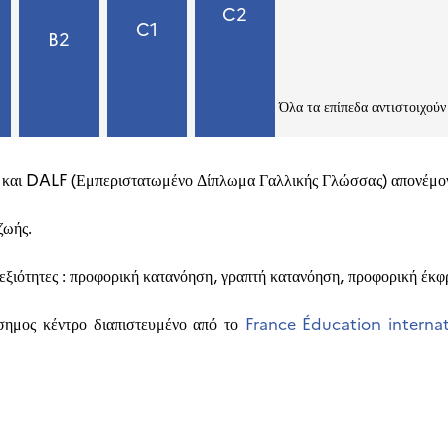
C2
C1
B2
Όλα τα επίπεδα αντιστοιχού
και DALF (Εμπεριστατωμένο Δίπλωμα Γαλλικής Γλώσσας) απονέμοντ
ζωής.
δεξιότητες : προφορική κατανόηση, γραπτή κατανόηση, προφορική έκ
ίσημος κέντρο διαπιστευμένο από το
France Éducation internat