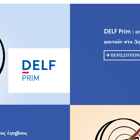
DELF Prim : α
φοιτούν στο Δ
ΠΕΡΙΣΣΌΤΕΡΑ
ους έφηβους